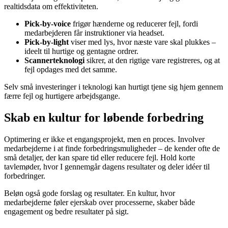
realtidsdata om effektiviteten.
Pick-by-voice
frigør hænderne og reducerer fejl, fordi
medarbejderen får instruktioner via headset.
Pick-by-light
viser med lys, hvor næste vare skal plukkes –
ideelt til hurtige og gentagne ordrer.
Scannerteknologi
sikrer, at den rigtige vare registreres, og at
fejl opdages med det samme.
Selv små investeringer i teknologi kan hurtigt tjene sig hjem gennem
færre fejl og hurtigere arbejdsgange.
Skab en kultur for løbende forbedring
Optimering er ikke et engangsprojekt, men en proces. Involver
medarbejderne i at finde forbedringsmuligheder – de kender ofte de
små detaljer, der kan spare tid eller reducere fejl. Hold korte
tavlemøder, hvor I gennemgår dagens resultater og deler idéer til
forbedringer.
Beløn også gode forslag og resultater. En kultur, hvor
medarbejderne føler ejerskab over processerne, skaber både
engagement og bedre resultater på sigt.