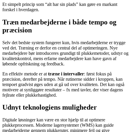
Et simpelt princip som “alt har sin plads” kan gøre en markant
forskel i hverdagen.
Træn medarbejderne i både tempo og
præcision
Selv det bedste system fungerer kun, hvis medarbejderne er trygge
ved det. Træning er derfor en central del af optimeringen. Nye
medarbejdere bør introduceres grundigt til plukkemetoder, udstyr og
kvalitetskontrol, mens erfarne medarbejdere kan have gavn af
løbende opfriskning og feedback.
En effektiv metode er at
træne i intervaller
: først fokus på
præcision, derefter på tempo. Når rutinerne sidder i kroppen, kan
tempoet gradvist øges uden at gå ud over kvaliteten. Det kan også
motivere at synliggøre resultater – fx med tavler, der viser dagens
fejlrate eller plukkehastighed.
Udnyt teknologiens muligheder
Digitale løsninger kan være en stor hjælp til at optimere
plukkeprocessen. Moderne lagersystemer (WMS) kan guide
medarbejderne gennem plukkeruter, minimere fejl og give