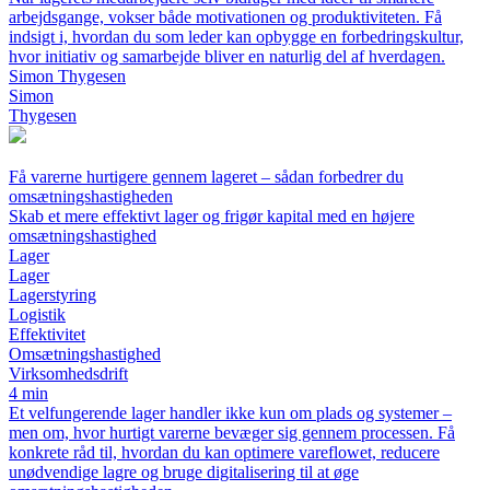
arbejdsgange, vokser både motivationen og produktiviteten. Få
indsigt i, hvordan du som leder kan opbygge en forbedringskultur,
hvor initiativ og samarbejde bliver en naturlig del af hverdagen.
Simon Thygesen
Simon
Thygesen
Få varerne hurtigere gennem lageret – sådan forbedrer du
omsætningshastigheden
Skab et mere effektivt lager og frigør kapital med en højere
omsætningshastighed
Lager
Lager
Lagerstyring
Logistik
Effektivitet
Omsætningshastighed
Virksomhedsdrift
4 min
Et velfungerende lager handler ikke kun om plads og systemer –
men om, hvor hurtigt varerne bevæger sig gennem processen. Få
konkrete råd til, hvordan du kan optimere vareflowet, reducere
unødvendige lagre og bruge digitalisering til at øge