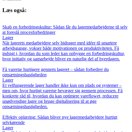
Læs også:
Skab en forbedringskultur: Sådan får du lager­medarbejderne til selv
at foreslå procesforbedringer
Lager
Når lagerets medarbejdere selv bidrager med idéer til smartere
arbejdsgange, vokser både motivationen og produktiviteten. Få
indsigt i, hvordan du som leder kan opbygge en forbedringskultur,
hvor initiativ og samarbejde bliver en naturlig del af hverdagen.
Få varerne hurtigere gennem lageret – sådan forbedrer du
omsætningshastigheden
Lager
Et velfungerende lager handler ikke kun om plads og systemer –
men om, hvor hurtigt varerne bevæger sig gennem processen. Få
konkrete råd til, hvordan du kan optimere vareflowet, reducere
unødvendige lagre og bruge digitalisering til at øge
omsætningshastigheden.
Effektiv oplæring: Sådan bliver nye lagermedarbejdere hurtigt
selvkørende
Lager