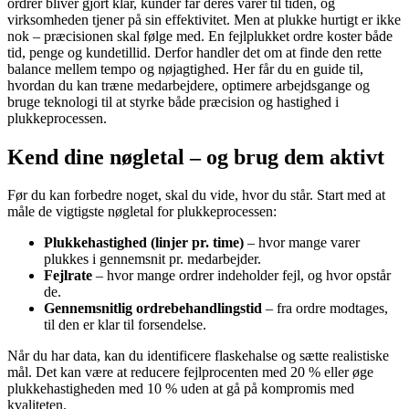
ordrer bliver gjort klar, kunder får deres varer til tiden, og
virksomheden tjener på sin effektivitet. Men at plukke hurtigt er ikke
nok – præcisionen skal følge med. En fejlplukket ordre koster både
tid, penge og kundetillid. Derfor handler det om at finde den rette
balance mellem tempo og nøjagtighed. Her får du en guide til,
hvordan du kan træne medarbejdere, optimere arbejdsgange og
bruge teknologi til at styrke både præcision og hastighed i
plukkeprocessen.
Kend dine nøgletal – og brug dem aktivt
Før du kan forbedre noget, skal du vide, hvor du står. Start med at
måle de vigtigste nøgletal for plukkeprocessen:
Plukkehastighed (linjer pr. time)
– hvor mange varer
plukkes i gennemsnit pr. medarbejder.
Fejlrate
– hvor mange ordrer indeholder fejl, og hvor opstår
de.
Gennemsnitlig ordrebehandlingstid
– fra ordre modtages,
til den er klar til forsendelse.
Når du har data, kan du identificere flaskehalse og sætte realistiske
mål. Det kan være at reducere fejlprocenten med 20 % eller øge
plukkehastigheden med 10 % uden at gå på kompromis med
kvaliteten.