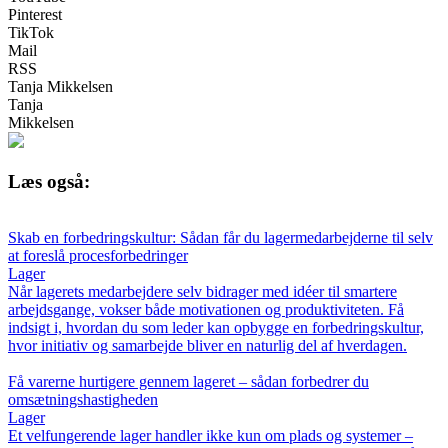
Pinterest
TikTok
Mail
RSS
Tanja Mikkelsen
Tanja
Mikkelsen
Læs også:
Skab en forbedringskultur: Sådan får du lager­medarbejderne til selv
at foreslå procesforbedringer
Lager
Når lagerets medarbejdere selv bidrager med idéer til smartere
arbejdsgange, vokser både motivationen og produktiviteten. Få
indsigt i, hvordan du som leder kan opbygge en forbedringskultur,
hvor initiativ og samarbejde bliver en naturlig del af hverdagen.
Få varerne hurtigere gennem lageret – sådan forbedrer du
omsætningshastigheden
Lager
Et velfungerende lager handler ikke kun om plads og systemer –