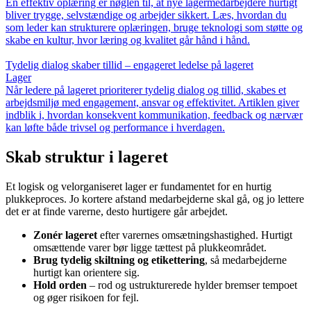
En effektiv oplæring er nøglen til, at nye lagermedarbejdere hurtigt
bliver trygge, selvstændige og arbejder sikkert. Læs, hvordan du
som leder kan strukturere oplæringen, bruge teknologi som støtte og
skabe en kultur, hvor læring og kvalitet går hånd i hånd.
Tydelig dialog skaber tillid – engageret ledelse på lageret
Lager
Når ledere på lageret prioriterer tydelig dialog og tillid, skabes et
arbejdsmiljø med engagement, ansvar og effektivitet. Artiklen giver
indblik i, hvordan konsekvent kommunikation, feedback og nærvær
kan løfte både trivsel og performance i hverdagen.
Skab struktur i lageret
Et logisk og velorganiseret lager er fundamentet for en hurtig
plukkeproces. Jo kortere afstand medarbejderne skal gå, og jo lettere
det er at finde varerne, desto hurtigere går arbejdet.
Zonér lageret
efter varernes omsætningshastighed. Hurtigt
omsættende varer bør ligge tættest på plukkeområdet.
Brug tydelig skiltning og etikettering
, så medarbejderne
hurtigt kan orientere sig.
Hold orden
– rod og ustrukturerede hylder bremser tempoet
og øger risikoen for fejl.