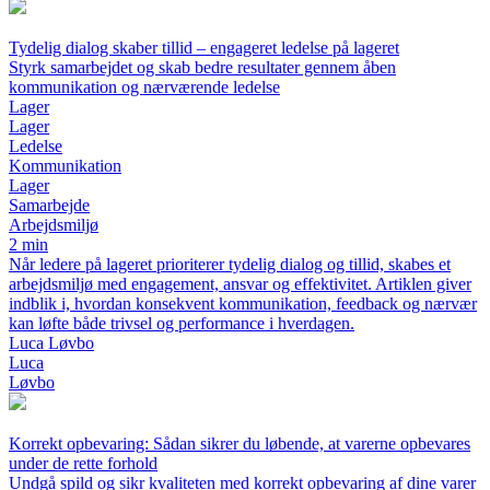
Tydelig dialog skaber tillid – engageret ledelse på lageret
Styrk samarbejdet og skab bedre resultater gennem åben
kommunikation og nærværende ledelse
Lager
Lager
Ledelse
Kommunikation
Lager
Samarbejde
Arbejdsmiljø
2 min
Når ledere på lageret prioriterer tydelig dialog og tillid, skabes et
arbejdsmiljø med engagement, ansvar og effektivitet. Artiklen giver
indblik i, hvordan konsekvent kommunikation, feedback og nærvær
kan løfte både trivsel og performance i hverdagen.
Luca Løvbo
Luca
Løvbo
Korrekt opbevaring: Sådan sikrer du løbende, at varerne opbevares
under de rette forhold
Undgå spild og sikr kvaliteten med korrekt opbevaring af dine varer