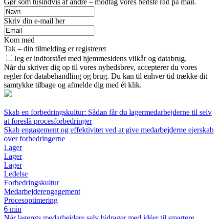
Gør som tusindvis af andre – modtag vores bedste råd på mail.
Skriv din e-mail her
Kom med
Tak – din tilmelding er registreret
Jeg er indforstået med hjemmesidens vilkår og databrug.
Når du skriver dig op til vores nyhedsbrev, accepterer du vores
regler for databehandling og brug. Du kan til enhver tid trække dit
samtykke tilbage og afmelde dig med ét klik.
Skab en forbedringskultur: Sådan får du lager­medarbejderne til selv
at foreslå procesforbedringer
Skab engagement og effektivitet ved at give medarbejderne ejerskab
over forbedringerne
Lager
Lager
Lager
Ledelse
Forbedringskultur
Medarbejderengagement
Procesoptimering
6 min
Når lagerets medarbejdere selv bidrager med idéer til smartere