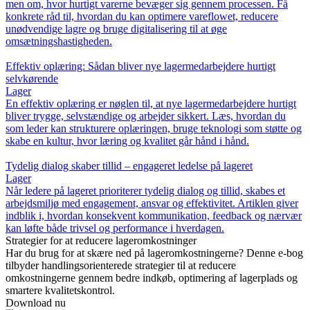
men om, hvor hurtigt varerne bevæger sig gennem processen. Få
konkrete råd til, hvordan du kan optimere vareflowet, reducere
unødvendige lagre og bruge digitalisering til at øge
omsætningshastigheden.
Effektiv oplæring: Sådan bliver nye lagermedarbejdere hurtigt
selvkørende
Lager
En effektiv oplæring er nøglen til, at nye lagermedarbejdere hurtigt
bliver trygge, selvstændige og arbejder sikkert. Læs, hvordan du
som leder kan strukturere oplæringen, bruge teknologi som støtte og
skabe en kultur, hvor læring og kvalitet går hånd i hånd.
Tydelig dialog skaber tillid – engageret ledelse på lageret
Lager
Når ledere på lageret prioriterer tydelig dialog og tillid, skabes et
arbejdsmiljø med engagement, ansvar og effektivitet. Artiklen giver
indblik i, hvordan konsekvent kommunikation, feedback og nærvær
kan løfte både trivsel og performance i hverdagen.
Strategier for at reducere lageromkostninger
Har du brug for at skære ned på lageromkostningerne? Denne e-bog
tilbyder handlingsorienterede strategier til at reducere
omkostningerne gennem bedre indkøb, optimering af lagerplads og
smartere kvalitetskontrol.
Download nu