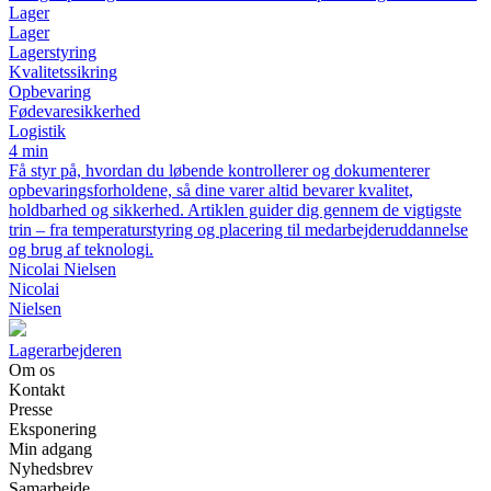
Lager
Lager
Lagerstyring
Kvalitetssikring
Opbevaring
Fødevaresikkerhed
Logistik
4 min
Få styr på, hvordan du løbende kontrollerer og dokumenterer
opbevaringsforholdene, så dine varer altid bevarer kvalitet,
holdbarhed og sikkerhed. Artiklen guider dig gennem de vigtigste
trin – fra temperaturstyring og placering til medarbejderuddannelse
og brug af teknologi.
Nicolai Nielsen
Nicolai
Nielsen
Lagerarbejderen
Om os
Kontakt
Presse
Eksponering
Min adgang
Nyhedsbrev
Samarbejde