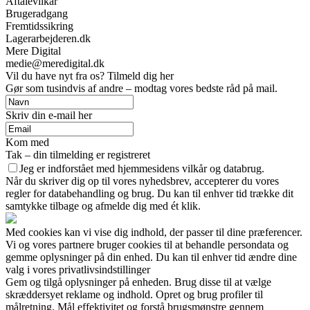
Aftalevilkår
Brugeradgang
Fremtidssikring
Lagerarbejderen.dk
Mere Digital
medie@meredigital.dk
Vil du have nyt fra os? Tilmeld dig her
Gør som tusindvis af andre – modtag vores bedste råd på mail.
Skriv din e-mail her
Kom med
Tak – din tilmelding er registreret
Jeg er indforstået med hjemmesidens vilkår og databrug.
Når du skriver dig op til vores nyhedsbrev, accepterer du vores
regler for databehandling og brug. Du kan til enhver tid trække dit
samtykke tilbage og afmelde dig med ét klik.
Med cookies kan vi vise dig indhold, der passer til dine præferencer.
Vi og vores partnere bruger cookies til at behandle persondata og
gemme oplysninger på din enhed. Du kan til enhver tid ændre dine
valg i vores privatlivsindstillinger
Gem og tilgå oplysninger på enheden. Brug disse til at vælge
skræddersyet reklame og indhold. Opret og brug profiler til
målretning. Mål effektivitet og forstå brugsmønstre gennem