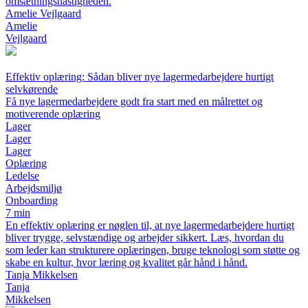
omsætningshastigheden.
Amelie Vejlgaard
Amelie
Vejlgaard
Effektiv oplæring: Sådan bliver nye lagermedarbejdere hurtigt
selvkørende
Få nye lagermedarbejdere godt fra start med en målrettet og
motiverende oplæring
Lager
Lager
Lager
Oplæring
Ledelse
Arbejdsmiljø
Onboarding
7 min
En effektiv oplæring er nøglen til, at nye lagermedarbejdere hurtigt
bliver trygge, selvstændige og arbejder sikkert. Læs, hvordan du
som leder kan strukturere oplæringen, bruge teknologi som støtte og
skabe en kultur, hvor læring og kvalitet går hånd i hånd.
Tanja Mikkelsen
Tanja
Mikkelsen